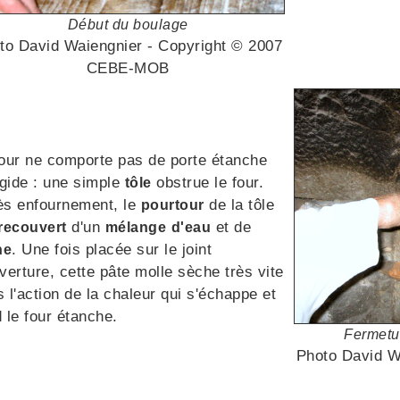
Début du boulage
to David Waiengnier - Copyright © 2007
CEBE-MOB
four ne comporte pas de porte étanche
igide : une simple
obstrue le four.
tôle
ès enfournement, le
de la tôle
pourtour
d'un
et de
recouvert
mélange
d'eau
. Une fois placée sur le joint
ne
verture, cette pâte molle sèche très vite
 l'action de la chaleur qui s'échappe et
 le four étanche.
Fermetur
Photo David W