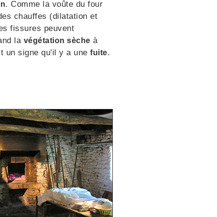
. Comme la voûte du four
on
 des chauffes (dilatation et
des fissures peuvent
and la
à
végétation sèche
est un signe qu'il y a une
.
fuite