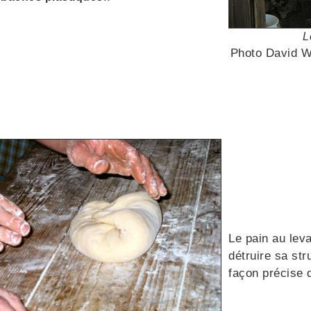
L
Photo David W
Le pain au levai
détruire sa str
façon précise 