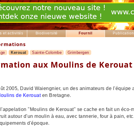
s et activités
Biodiversité
Fournil
Publicatio
rmations
age
Kerouat
Sainte-Colombe
Grimbergen
rmation aux Moulins de Kerouat
ût 2005, David Waiengnier, un des animateurs de l'équipe 
oulins de Kerouat
en Bretagne.
l'appelation "Moulins de Kerouat" se cache en fait un éco
ruit autour d'un moulin à eau, avec tannerie, four à pain, et
quipements d'époque.