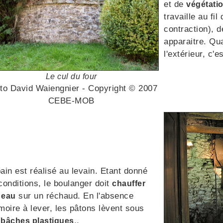
et de
végétati
travaille au fil
contraction), 
apparaitre. Qu
l'extérieur, c'
Le cul du four
to David Waiengnier - Copyright © 2007
CEBE-MOB
ain est réalisé au levain. Etant donné
conditions, le boulanger doit
chauffer
sur un réchaud. En l'absence
 eau
moire à lever, les pâtons lèvent sous
s
..
bâches plastiques