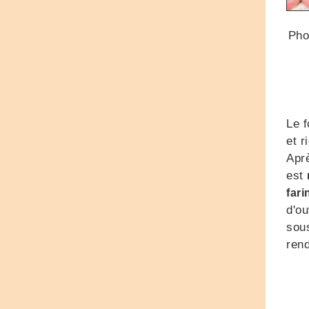
Pho
Le 
et r
Apr
est
fari
d'ou
sous
rend