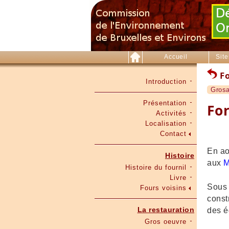
Accueil
Site
Fo
Introduction
Gros
Présentation
Fo
Activités
Localisation
Contact
En ao
Histoire
aux
M
Histoire du fournil
Livre
Sous 
Fours voisins
const
La restauration
des é
Gros oeuvre