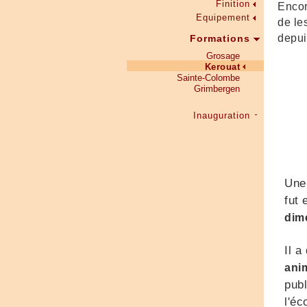
Finition
Encor
Equipement
de le
depui
Formations
Grosage
Kerouat
Sainte-Colombe
Grimbergen
Inauguration
Une 
fut 
dime
Il 
ani
publ
l'é