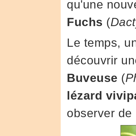
qu'une nouve
Fuchs
(
Dact
Le temps, u
découvrir u
Buveuse
(
Ph
lézard vivi
observer de 