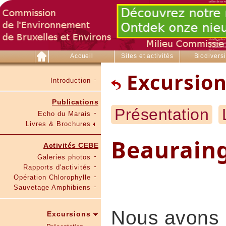
Accueil
Sites et activités
Biodiversi
Excursion
Introduction
Publications
Présentation
Echo du Marais
Livres & Brochures
Beauraing
Activités CEBE
Galeries photos
Rapports d'activités
Opération Chlorophylle
Sauvetage Amphibiens
Nous avons p
Excursions