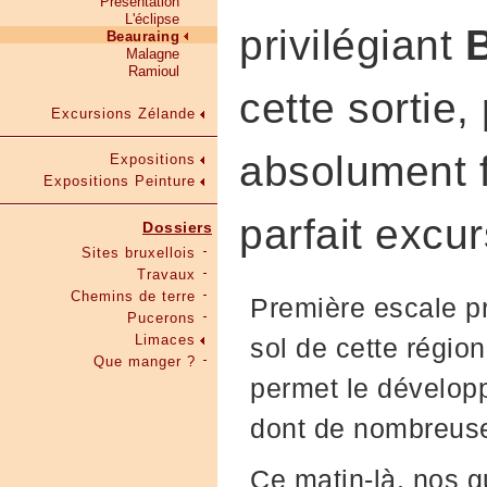
Présentation
L'éclipse
privilégiant
Beauraing
Malagne
Ramioul
cette sortie,
Excursions Zélande
absolument f
Expositions
Expositions Peinture
parfait excur
Dossiers
Sites bruxellois
Travaux
Chemins de terre
Première escale p
Pucerons
Limaces
sol de cette régio
Que manger ?
permet le développ
dont de nombreu
Ce matin-là, nos g