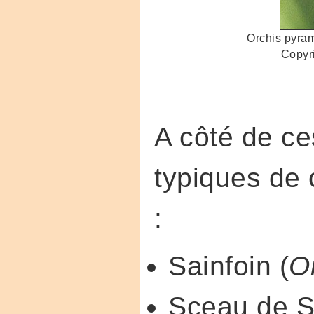
Orchis pyram
Copyr
A côté de ce
typiques de 
:
Sainfoin (
On
Sceau de S