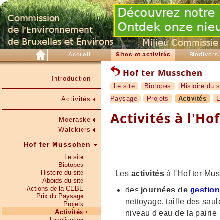
Accueil
Sites et activités
Biodiversi
Hof ter Musschen
Introduction
Le site
Biotopes
Histoire du s
Paysage
Projets
Activités
L
Activités
Activités à l'H
Moeraske
Walckiers
Hof ter Musschen
Le site
Biotopes
Histoire du site
Les
activités
à l'Hof ter Mu
Abords du site
Actions de la CEBE
des
journées de
gestion
Prix du Paysage
nettoyage, taille des saul
Projets
Activités
niveau d'eau de la pairie
Localisation