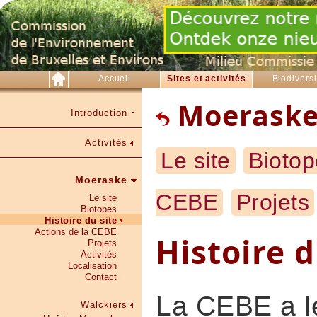
Accueil
Sites et activités
Biodiversi
Moerask
Introduction
Activités
Le site
Biotop
Moeraske
CEBE
Projets
Le site
Biotopes
Histoire du site
Actions de la CEBE
Histoire 
Projets
Activités
Localisation
Contact
La CEBE a l
Walckiers