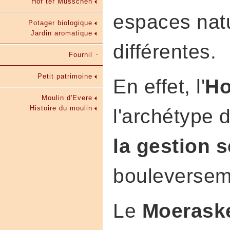
Hof ter Musschen
espaces natu
Potager biologique
Jardin aromatique
différentes.
Fournil
Petit patrimoine
En effet, l'
Ho
Moulin d'Evere
Histoire du moulin
l'archétype d
la gestion s
bouleverseme
Le
Moerask