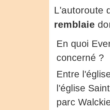
L'autoroute 
remblaie
don
En quoi Ever
concerné ?
Entre l'églis
l'église Sain
parc Walckier