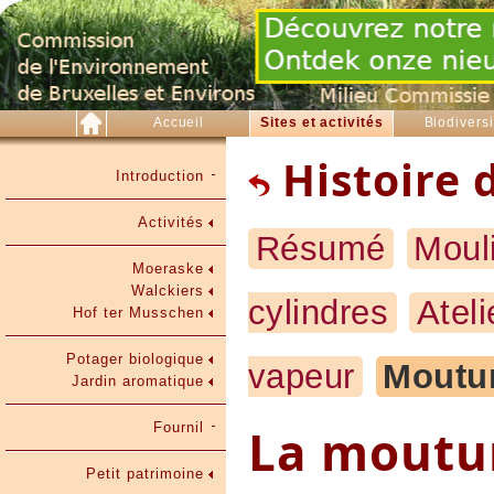
Accueil
Sites et activités
Biodiversi
Histoire 
Introduction
Activités
Résumé
Moul
Moeraske
Walckiers
cylindres
Atel
Hof ter Musschen
Potager biologique
vapeur
Moutur
Jardin aromatique
Fournil
La moutur
Petit patrimoine