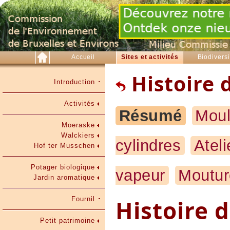
Accueil
Sites et activités
Biodiversi
Histoire 
Introduction
Activités
Résumé
Moul
Moeraske
Walckiers
cylindres
Atel
Hof ter Musschen
Potager biologique
vapeur
Moutur
Jardin aromatique
Fournil
Histoire 
Petit patrimoine