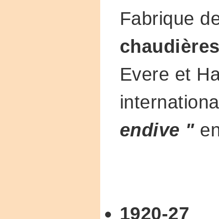
Fabrique d
chaudière
Evere et Ha
internation
endive "
en
1920-27