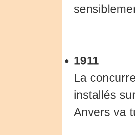
sensibleme
1911
La concurr
installés su
Anvers va t