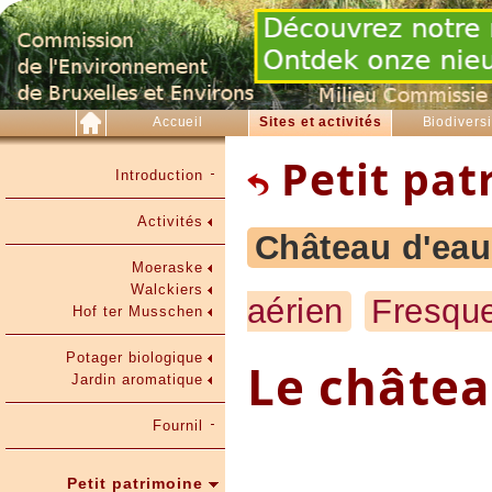
Accueil
Sites et activités
Biodiversi
Petit pat
Introduction
Activités
Château d'eau
Moeraske
Walckiers
aérien
Fresque
Hof ter Musschen
Potager biologique
Le châtea
Jardin aromatique
Fournil
Petit patrimoine