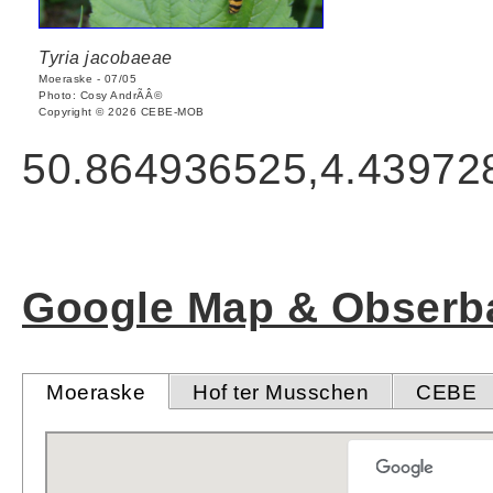
Tyria jacobaeae
Moeraske - 07/05
Photo: Cosy AndrÃÂ©
Copyright © 2026 CEBE-MOB
50.864936525,4.43972
Google Map & Obserba
Moeraske
Hof ter Musschen
CEBE