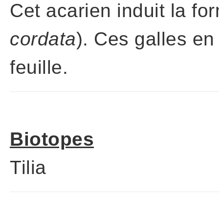
Cet acarien induit la fo
cordata
). Ces galles e
feuille.
Biotopes
Tilia