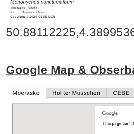
Mononychus punctumalbum
Moeraske - 05/05
Photo: Doornaert Alain
Copyright © 2026 CEBE-MOB
50.88112225,4.389953
Google Map & Obserba
Moeraske
Hof ter Musschen
CEBE