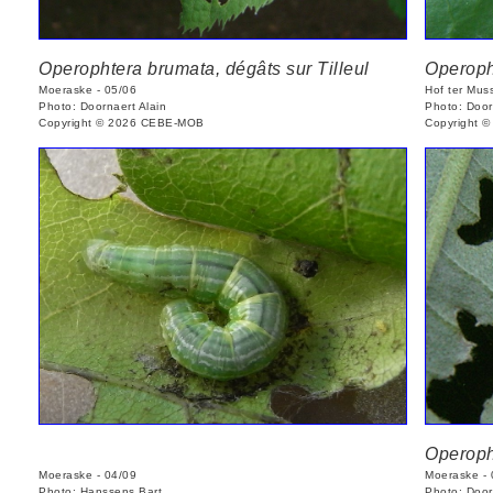
Operophtera brumata, dégâts sur Tilleul
Operopht
Moeraske - 05/06
Hof ter Mus
Photo: Doornaert Alain
Photo: Door
Copyright © 2026 CEBE-MOB
Copyright 
Operoph
Moeraske - 04/09
Moeraske - 
Photo: Hanssens Bart
Photo: Door