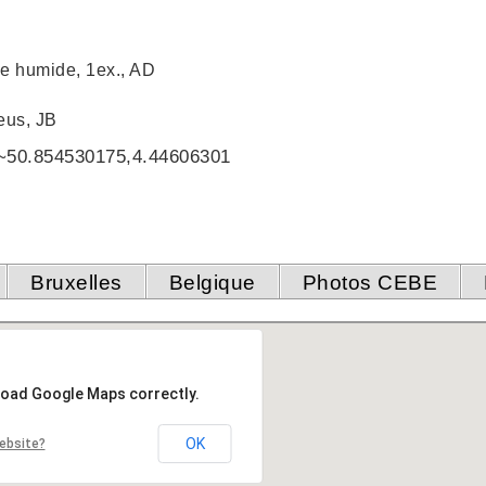
ie humide, 1ex., AD
eus, JB
~50.854530175,4.44606301
Bruxelles
Belgique
Photos CEBE