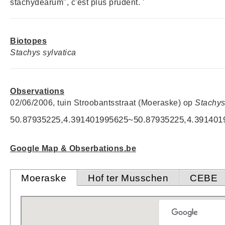
stachydearum", c'est plus prudent. '
Biotopes
Stachys sylvatica
Observations
02/06/2006, tuin Stroobantsstraat (Moeraske) op
Stachys
50.87935225,4.391401995625~50.87935225,4.391401
Google Map & Obserbations.be
Moeraske
Hof ter Musschen
CEBE