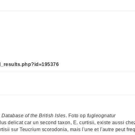
ll_results.php?id=195376
 Database of the British Isles
. Foto op
fugleognatur
 delicat car un second taxon, E. curtisii, existe aussi chez
tisii sur Teucrium scorodonia, mais l'une et l'autre peut freq