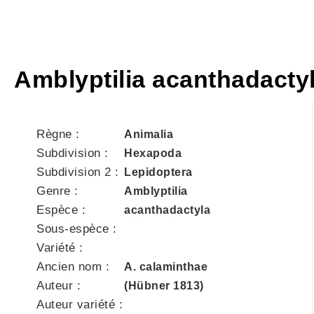
Amblyptilia acanthadacty
Règne :
Animalia
Subdivision :
Hexapoda
Subdivision 2 :
Lepidoptera
Genre :
Amblyptilia
Espèce :
acanthadactyla
Sous-espèce :
Variété :
Ancien nom :
A. calaminthae
Auteur :
(Hübner 1813)
Auteur variété :