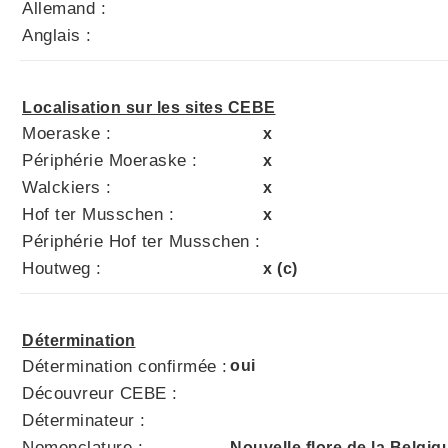
Allemand :
Anglais :
Localisation sur les sites CEBE
Moeraske :
x
Périphérie Moeraske :
x
Walckiers :
x
Hof ter Musschen :
x
Périphérie Hof ter Musschen :
Houtweg :
x (c)
Détermination
Détermination confirmée :
oui
Découvreur CEBE :
Déterminateur :
Nomenclature :
Nouvelle flore de la Belgiq