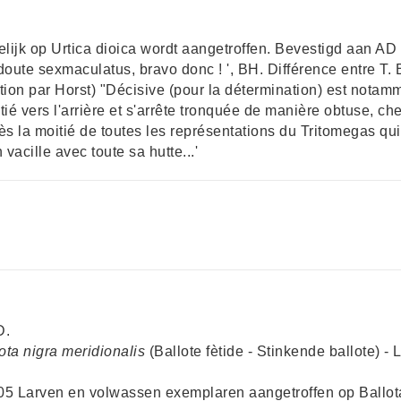
melijk op Urtica dioica wordt aangetroffen. Bevestigd aan A
doute sexmaculatus, bravo donc ! ', BH. Différence entre T. 
tion par Horst) "Décisive (pour la détermination) est notamm
tié vers l'arrière et s'arrête tronquée de manière obtuse, 
 près la moitié de toutes les représentations du Tritomegas 
acille avec toute sa hutte...'
D.
ota nigra meridionalis
(Ballote fètide - Stinkende ballote) -
05 Larven en volwassen exemplaren aangetroffen op Ballot