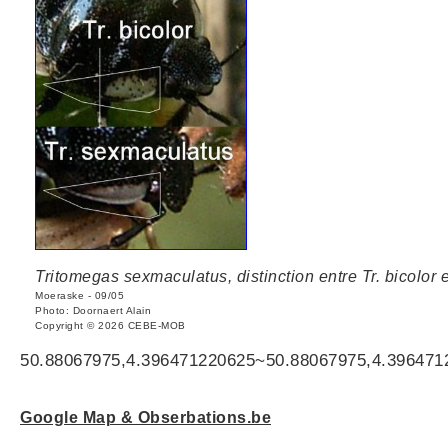
Tritomegas sexmaculatus, distinction entre Tr. bicolor
Moeraske - 09/05
Photo: Doornaert Alain
Copyright © 2026 CEBE-MOB
50.88067975,4.396471220625~50.88067975,4.396471
Google Map & Obserbations.be