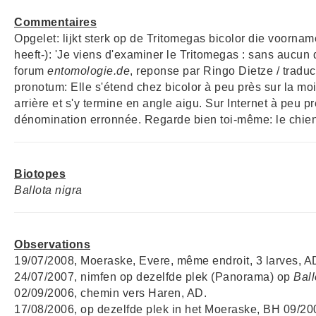
Commentaires
Opgelet: lijkt sterk op de Tritomegas bicolor die voorna
heeft-): 'Je viens d'examiner le Tritomegas : sans aucun 
forum
entomologie.de
, reponse par Ringo Dietze / traduc
pronotum: Elle s'étend chez bicolor à peu près sur la moi
arrière et s'y termine en angle aigu. Sur Internet à peu
dénomination erronnée. Regarde bien toi-même: le chien v
Biotopes
Ballota nigra
Observations
19/07/2008, Moeraske, Evere, même endroit, 3 larves, A
24/07/2007, nimfen op dezelfde plek (Panorama) op
Ball
02/09/2006, chemin vers Haren, AD.
17/08/2006, op dezelfde plek in het Moeraske, BH 09/20