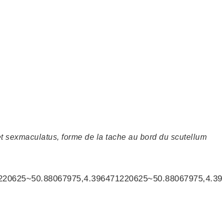
 et sexmaculatus, forme de la tache au bord du scutellum
220625~50.88067975,4.396471220625~50.88067975,4.3