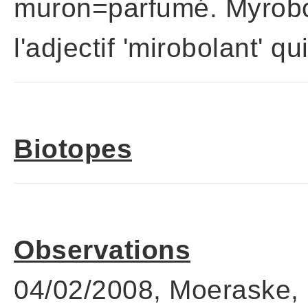
muron=parfumé. Myrobol
l'adjectif 'mirobolant' 
Biotopes
Observations
04/02/2008, Moeraske, P