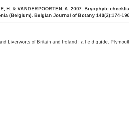
 H. & VANDERPOORTEN, A. 2007. Bryophyte checklist a
nia (Belgium). Belgian Journal of Botany 140(2):174-196
erworts of Britain and Ireland : a field guide, Plymout