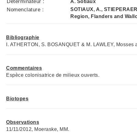
Déterminateur :
A. Sotiaux
Nomenclature :
SOTIAUX, A., STIEPERAERE,
Region, Flanders and Wallo
Bibliographie
I. ATHERTON, S. BOSANQUET & M. LAWLEY, Mosses and Liv
Commentaires
Espèce colonisatrice de milieux ouverts.
Biotopes
Observations
11/11/2012, Moeraske, MM.