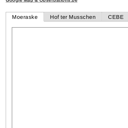
Google Map & Obserbations.be
Moeraske
Hof ter Musschen
CEBE