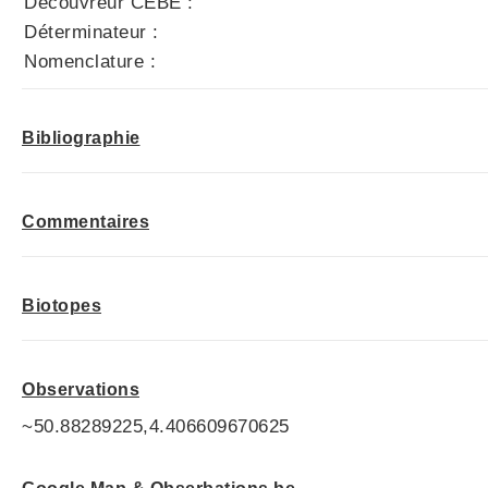
Découvreur CEBE :
Déterminateur :
Nomenclature :
Bibliographie
Commentaires
Biotopes
Observations
~50.88289225,4.406609670625