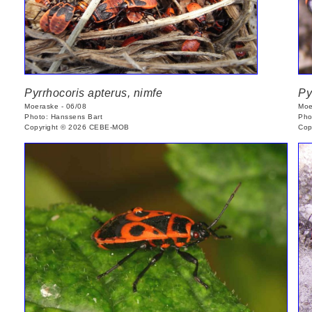
Pyrrhocoris apterus, nimfe
Py
Moeraske - 06/08
Moe
Photo: Hanssens Bart
Pho
Copyright © 2026 CEBE-MOB
Cop