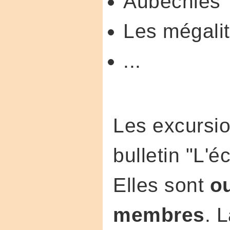
Aubechies
Les mégali
...
Les excursio
bulletin "L'é
Elles sont
o
membres
. 