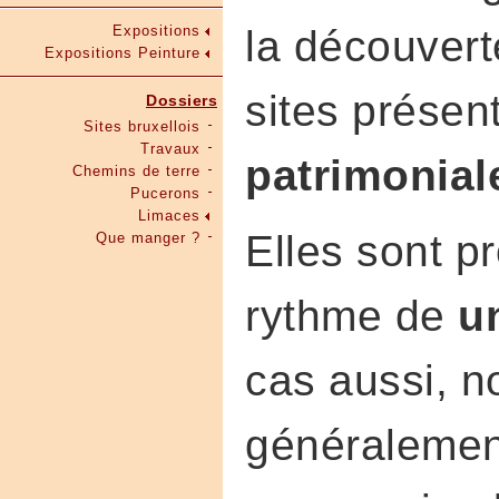
Expositions
la découverte
Expositions Peinture
sites présen
Dossiers
Sites bruxellois
Travaux
patrimonial
Chemins de terre
Pucerons
Limaces
Elles sont 
Que manger ?
rythme de
un
cas aussi, n
généralement