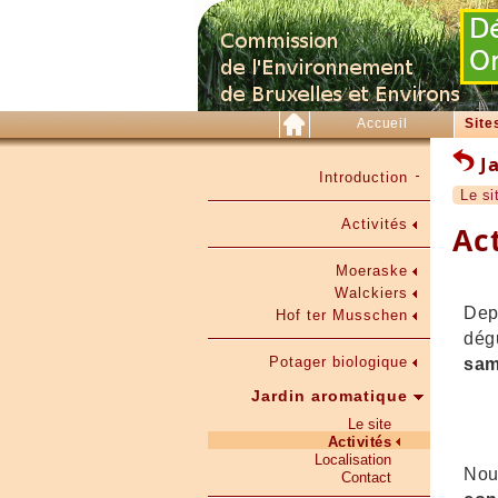
Accueil
Site
Ja
Introduction
Le si
Activités
Act
Moeraske
Walckiers
Dep
Hof ter Musschen
dég
Potager biologique
sam
Jardin aromatique
Le site
Activités
Localisation
Nou
Contact