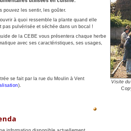
dimentaires utilisées en cuisine
.
 pouvez les sentir, les goûter.
uvrir à quoi ressemble la plante quand elle
t pas pulvérisée et séchée dans un bocal !
guide de la CEBE vous présentera chaque herbe
matique avec ses caractéristiques, ses usages,
trée se fait par la rue du Moulin à Vent
Visite d
alisation
).
Cop
enda
e information disponible actuellement.