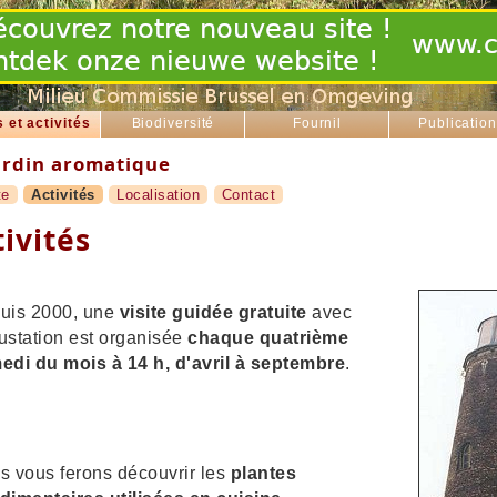
s et activités
Biodiversité
Fournil
Publicatio
rdin aromatique
te
Activités
Localisation
Contact
ivités
uis 2000, une
visite guidée gratuite
avec
ustation est organisée
chaque
quatrième
edi du mois à 14 h, d'avril à septembre
.
s vous ferons découvrir les
plantes