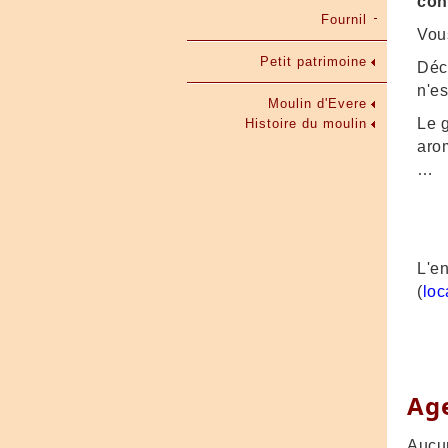
con
Fournil
Vous
Petit patrimoine
Déco
n'es
Moulin d'Evere
Le 
Histoire du moulin
aro
…
L'en
(
loc
Ag
Aucun