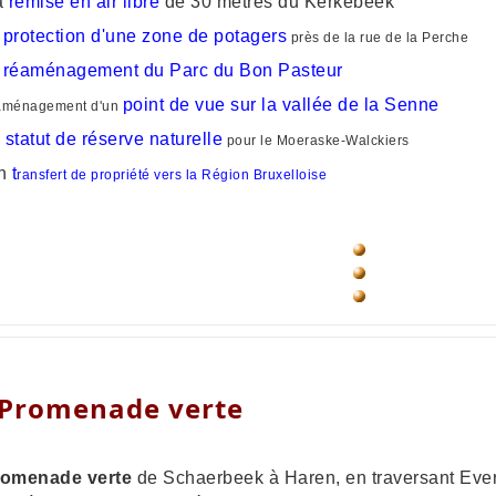
a
remise en air libre
de 30 mètres du Kerkebeek
protection d'une zone de potagers
a
près de la rue de la Perche
réaménagement du Parc du Bon Pasteur
e
point de vue sur la vallée de la Senne
aménagement d'un
statut de réserve naturelle
n
pour le Moeraske-Walckiers
n
t
ransfert de propriété vers la Région Bruxelloise
 Promenade verte
romenade verte
de Schaerbeek à Haren, en traversant Ever