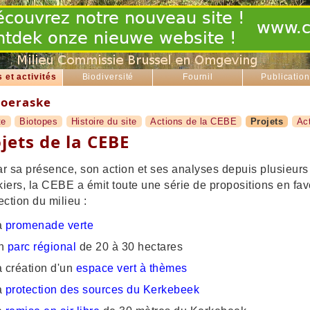
s et activités
Biodiversité
Fournil
Publicatio
oeraske
te
Biotopes
Histoire du site
Actions de la CEBE
Projets
Act
jets de la CEBE
r sa présence, son action et ses analyses depuis plusieur
iers, la CEBE a émit toute une série de propositions en fav
ection du milieu :
a
promenade verte
n
parc régional
de 20 à 30 hectares
 création d'un
espace vert à thèmes
a
protection des sources du Kerkebeek