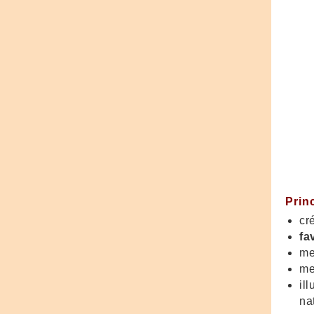
Prin
cr
fa
me
me
ill
na