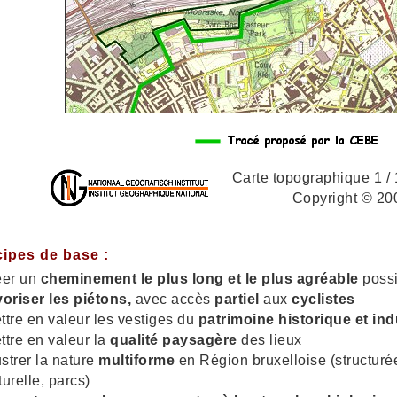
Carte topographique 1 / 1
Copyright © 20
cipes de base :
éer un
cheminement le plus long et le plus agréable
possi
voriser les piétons,
avec accès
partiel
aux
cyclistes
ttre en valeur les vestiges du
patrimoine historique et ind
ttre en valeur la
qualité paysagère
des lieux
ustrer la nature
multiforme
en Région bruxelloise (structuré
turelle, parcs)