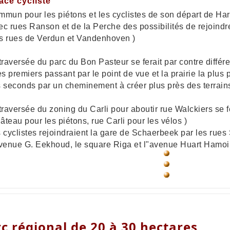
racé cycliste
mmun pour les piétons et les cyclistes de son départ de Har
ec rues Ranson et de la Perche des possibilités de rejoindre
s rues de Verdun et Vandenhoven )
 traversée du parc du Bon Pasteur se ferait par contre différ
les premiers passant par le point de vue et la prairie la plu
s seconds par un cheminement à créer plus près des terrains
 traversée du zoning du Carli pour aboutir rue Walckiers se f
âteau pour les piétons, rue Carli pour les vélos )
s cyclistes rejoindraient la gare de Schaerbeek par les rue
avenue G. Eekhoud, le square Riga et l"avenue Huart Hamoir
c régional de 20 à 30 hectares