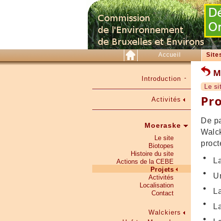
Accueil
Site
M
Introduction
Le si
Pro
Activités
De pa
Moeraske
Walck
Le site
proct
Biotopes
Histoire du site
L
Actions de la CEBE
Projets
U
Activités
Localisation
La
Contact
L
Walckiers