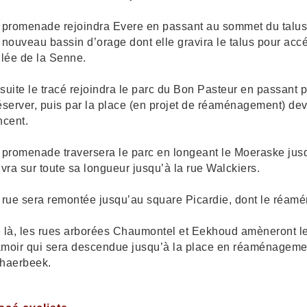
 promenade rejoindra Evere en passant au sommet du talus 
 nouveau bassin d’orage dont elle gravira le talus pour acc
llée de la Senne.
suite le tracé rejoindra le parc du Bon Pasteur en passant 
éserver, puis par la place (en projet de réaménagement) deva
ncent.
 promenade traversera le parc en longeant le Moeraske jusq
ivra sur toute sa longueur jusqu’à la rue Walckiers.
 rue sera remontée jusqu’au square Picardie, dont le réa
 là, les rues arborées Chaumontel et Eekhoud amèneront l
moir qui sera descendue jusqu’à la place en réaménagemen
haerbeek.