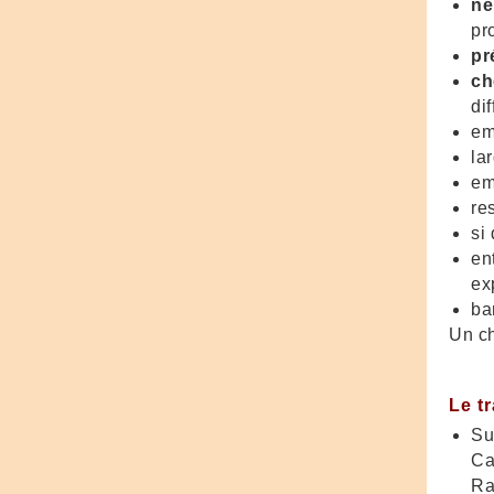
ne
pr
pr
ch
di
em
la
em
re
si
en
ex
ba
Un ch
Le t
Su
Ca
Ra