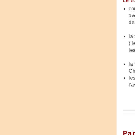
Le t
co
av
de
la
( 
le
la
Ch
le
l'
Par