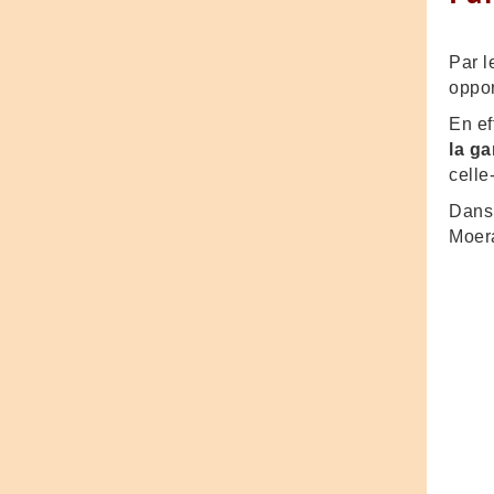
Par l
oppor
En ef
la ga
celle
Dans 
Moera