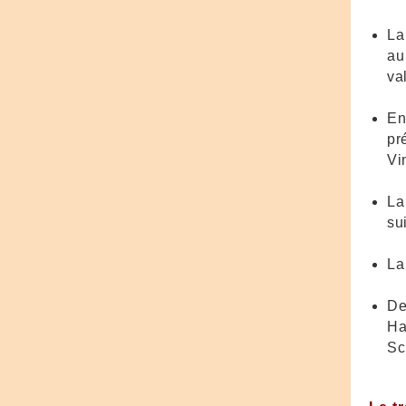
La
au
va
En
pr
Vi
La
su
La
De
Ha
Sc