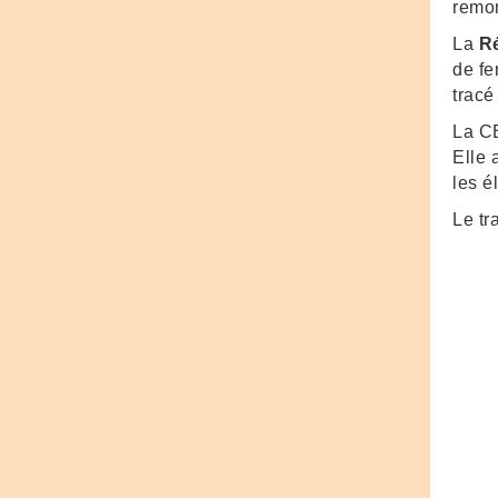
remon
La
R
de f
tracé
La C
Elle 
les é
Le tr