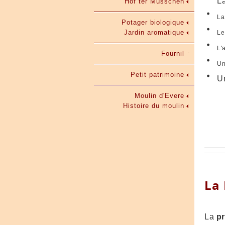
L
Hof ter Musschen
L
Potager biologique
Jardin aromatique
L
L'
Fournil
U
Petit patrimoine
U
Moulin d'Evere
Histoire du moulin
La
La
p