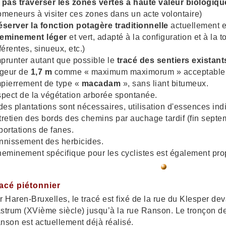
 pas traverser les zones vertes à haute valeur biologiqu
omeneurs à visiter ces zones dans un acte volontaire)
éserver la fonction potagère traditionnelle
actuellement en
eminement
léger
et vert, adapté à la configuration et à la 
fférentes, sinueux, etc.)
prunter autant que possible le
tracé des sentiers existant
rgeur de
1,7 m
comme « maximum maximorum » acceptable
pierrement de type «
macadam
», sans liant bitumeux.
spect de la végétation arborée spontanée.
 des plantations sont nécessaires, utilisation d'essences in
tretien des bords des chemins par auchage tardif (fin septe
portations de fanes.
nnissement des herbicides.
eminement spécifique pour les cyclistes est également pro
racé piétonnier
r Haren-Bruxelles, le tracé est fixé de la rue du Klesper de
strum (XVième siècle) jusqu’à la rue Ranson. Le tronçon de
nson est actuellement déjà réalisé.