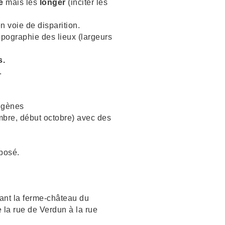
e
mais les
longer
(inciter les
 voie de disparition.
topographie des lieux (largeurs
s.
.
digènes
mbre, début octobre) avec des
posé.
vant la ferme-château du
 la rue de Verdun à la rue