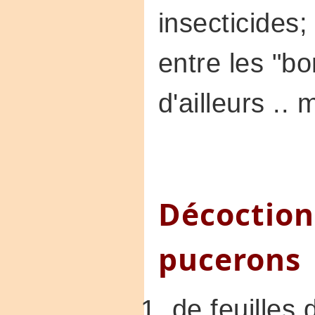
insecticides;
entre les "bo
d'ailleurs ..
Décoction
pucerons
de feuilles 