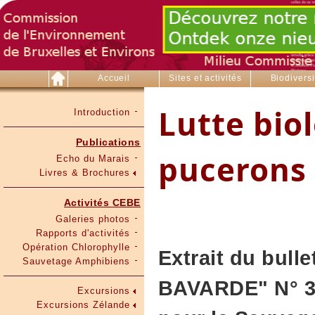
Accueil
Sites et activités
Biodiversi
Lutte bio
Introduction
Publications
pucerons
Echo du Marais
Livres & Brochures
Activités CEBE
Galeries photos
Rapports d'activités
Opération Chlorophylle
Extrait du bull
Sauvetage Amphibiens
BAVARDE" N° 30
Excursions
Excursions Zélande