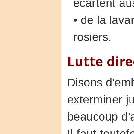
écartent au
• de la lava
rosiers.
Lutte dire
Disons d'emb
exterminer j
beaucoup d'a
Il faut toutef