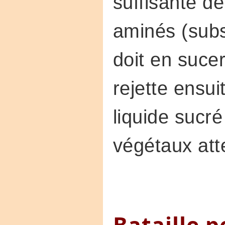
suffisante d
aminés (subs
doit en sucer
rejette ensuit
liquide sucré
végétaux atte
Bataille p