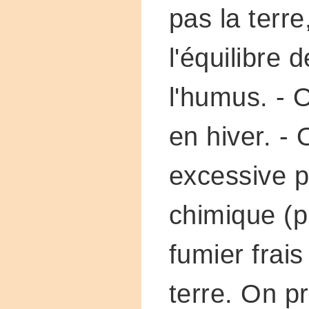
pas la terr
l'équilibre 
l'humus. - O
en hiver. - 
excessive p
chimique (p
fumier frai
terre. On p