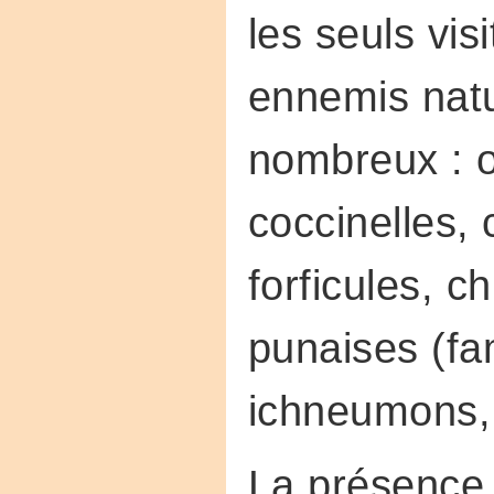
les seuls vis
ennemis nat
nombreux : o
coccinelles,
forficules, c
punaises (fa
ichneumons,
La présence