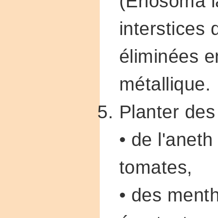
(Eriosoma l
interstices
éliminées en
métallique.
Planter des
• de l'anet
tomates,
• des menth