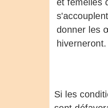
et femelles 
s'accouplen
donner les 
hiverneront.
Si les condi
sont défavor